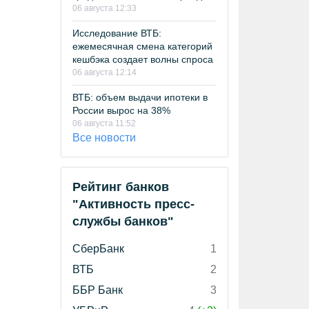
06 августа 12:33
Исследование ВТБ:
ежемесячная смена категорий
кешбэка создает волны спроса
06 августа 12:14
ВТБ: объем выдачи ипотеки в
России вырос на 38%
06 августа 11:52
Все новости
Рейтинг банков
"Активность пресс-
службы банков"
СберБанк
1
ВТБ
2
ББР Банк
3