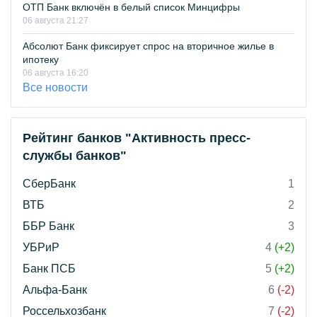
ОТП Банк включён в белый список Минцифры
06 августа 21:27
Абсолют Банк фиксирует спрос на вторичное жилье в
ипотеку
06 августа 16:20
Все новости
Рейтинг банков "Активность пресс-
службы банков"
СберБанк
1
ВТБ
2
ББР Банк
3
УБРиР
4
(+2)
Банк ПСБ
5
(+2)
Альфа-Банк
6
(-2)
Россельхозбанк
7
(-2)