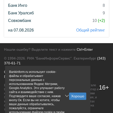
Банк Инго
8
Банк Уралсиб
9
Совкомбанк
10
(+2)
на 07.08.2026
Общий рейтинг
Нашли ошибку? Выделите текст и нажмите
Ctrl+Enter
© 1994-2026.
РИА "БанкИнформСервис". Екатеринбург
(343)
370-61-71
О проекте
Политика конфиденциальности
Bankinform.ru использует cookie-
файлы и обрабатывает
Правовая информация
Для рекламодателей
персональные данные с
использованием Яндекс Метрики,
Вся информация о продуктах банков, размещенная на портале
16+
Google Analytics. Это улучшает работу
bankinform.ru, носит исключительно ознакомительный характер и
сайта и взаимодействие с ним.
не является публичной офертой, определяемой положениями
Подтвердите ваше согласие, нажав
ГК РФ. Информация не содержит точного и полного описания, и
кнопу Ок. Если вы не хотите, чтобы
может быть изменена. Конечные условия уточняйте на сайтах
ваши данные обрабатывались,
банков или при личном обращении. Исключительное право на
пожалуйста, ограничьте
товарные знаки принадлежит их правообладателям.
использование файлов cookie в своём