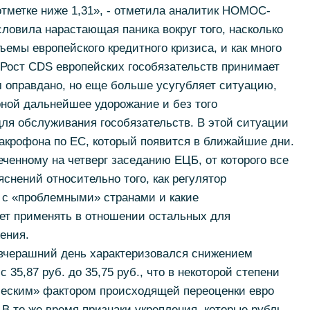
тметке ниже 1,31», - отметила аналитик НОМОС-
овила нарастающая паника вокруг того, насколько
емы европейского кредитного кризиса, и как много
. Рост CDS европейских гособязательств принимает
 оправдано, но еще больше усугубляет ситуацию,
ной дальнейшее удорожание и без того
я обслуживания гособязательств. В этой ситуации
акрофона по ЕС, который появится в ближайшие дни.
енному на четверг заседанию ЕЦБ, от которого все
яснений относительно того, как регулятор
с «проблемными» странами и какие
т применять в отношении остальных для
ения.
 вчерашний день характеризовался снижением
 35,87 руб. до 35,75 руб., что в некоторой степени
ческим» фактором происходящей переоценки евро
В то же время признаки укрепления, которые рубль