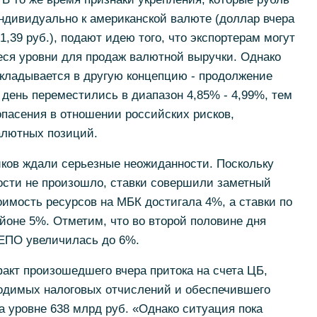
ндивидуально к американской валюте (доллар вчера
1,39 руб.), подают идею того, что экспортерам могут
я уровни для продаж валютной выручки. Однако
укладывается в другую концепцию - продолжение
 день переместились в диапазон 4,85% - 4,99%, тем
асения в отношении российских рисков,
алютных позиций.
иков ждали серьезные неожиданности. Поскольку
ости не произошло, ставки совершили заметный
оимость ресурсов на МБК достигала 4%, а ставки по
йоне 5%. Отметим, что во второй половине дня
РЕПО увеличилась до 6%.
факт произошедшего вчера притока на счета ЦБ,
одимых налоговых отчислений и обеспечившего
а уровне 638 млрд руб. «Однако ситуация пока