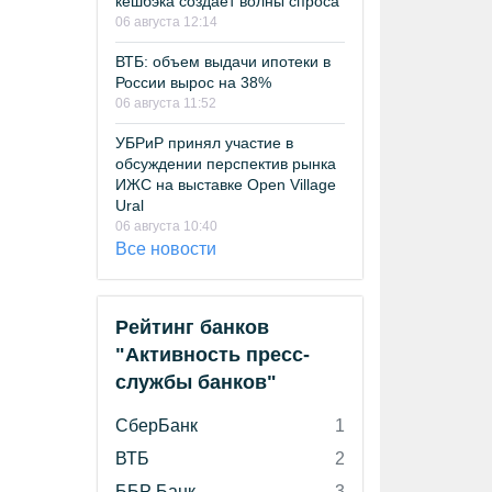
кешбэка создает волны спроса
06 августа 12:14
ВТБ: объем выдачи ипотеки в
России вырос на 38%
06 августа 11:52
УБРиР принял участие в
обсуждении перспектив рынка
ИЖС на выставке Open Village
Ural
06 августа 10:40
Все новости
Рейтинг банков
"Активность пресс-
службы банков"
СберБанк
1
ВТБ
2
ББР Банк
3