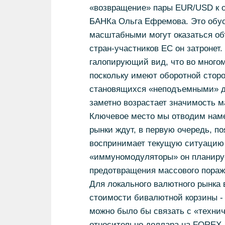
«возвращение» пары EUR/USD к о
БАНКа Ольга Ефремова. Это обусл
масштабными могут оказаться объ
стран-участников ЕС он затронет
галопирующий вид, что во многом
поскольку имеют оборотной сторо
становящихся «неподъемными» дл
заметно возрастает значимость м
Ключевое место мы отводим намеч
рынки ждут, в первую очередь, по
воспринимает текущую ситуацию 
«иммуномодуляторы» он планируе
предотвращения массового пораж
Для локального валютного рынка
стоимости бивалютной корзины - с
можно было бы связать с «техни
относительно доллара на FOREX. 