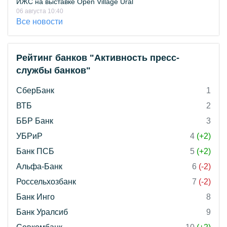
ИЖС на выставке Open Village Ural
06 августа 10:40
Все новости
Рейтинг банков "Активность пресс-
службы банков"
СберБанк
1
ВТБ
2
ББР Банк
3
УБРиР
4
(+2)
Банк ПСБ
5
(+2)
Альфа-Банк
6
(-2)
Россельхозбанк
7
(-2)
Банк Инго
8
Банк Уралсиб
9