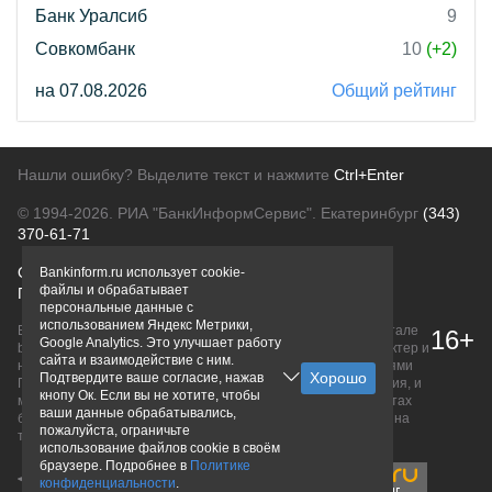
Банк Уралсиб
9
Совкомбанк
10
(+2)
на 07.08.2026
Общий рейтинг
Нашли ошибку? Выделите текст и нажмите
Ctrl+Enter
© 1994-2026.
РИА "БанкИнформСервис". Екатеринбург
(343)
370-61-71
О проекте
Политика конфиденциальности
Bankinform.ru использует cookie-
файлы и обрабатывает
Правовая информация
Для рекламодателей
персональные данные с
использованием Яндекс Метрики,
Вся информация о продуктах банков, размещенная на портале
16+
Google Analytics. Это улучшает работу
bankinform.ru, носит исключительно ознакомительный характер и
сайта и взаимодействие с ним.
не является публичной офертой, определяемой положениями
Подтвердите ваше согласие, нажав
ГК РФ. Информация не содержит точного и полного описания, и
кнопу Ок. Если вы не хотите, чтобы
может быть изменена. Конечные условия уточняйте на сайтах
ваши данные обрабатывались,
банков или при личном обращении. Исключительное право на
пожалуйста, ограничьте
товарные знаки принадлежит их правообладателям.
использование файлов cookie в своём
браузере. Подробнее в
Политике
конфиденциальности
.