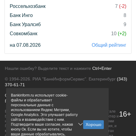
Россельхозбанк
7
(-2)
Банк Инго
8
Банк Уралсиб
9
Совкомбанк
10
(+2)
на 07.08.2026
Общий рейтинг
Нашли ошибку? Выделите текст и нажмите
Ctrl+Enter
© 1994-2026.
РИА "БанкИнформСервис". Екатеринбург
(343)
370-61-71
О проекте
Политика конфиденциальности
Bankinform.ru использует cookie-
файлы и обрабатывает
Правовая информация
Для рекламодателей
персональные данные с
использованием Яндекс Метрики,
Вся информация о продуктах банков, размещенная на портале
16+
Google Analytics. Это улучшает работу
bankinform.ru, носит исключительно ознакомительный характер и
сайта и взаимодействие с ним.
не является публичной офертой, определяемой положениями
Подтвердите ваше согласие, нажав
ГК РФ. Информация не содержит точного и полного описания, и
кнопу Ок. Если вы не хотите, чтобы
может быть изменена. Конечные условия уточняйте на сайтах
ваши данные обрабатывались,
банков или при личном обращении. Исключительное право на