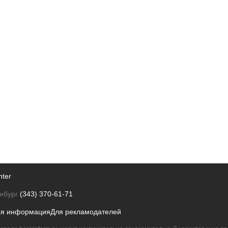
nter
нбург
(343) 370-61-71
ая информация
Для рекламодателей