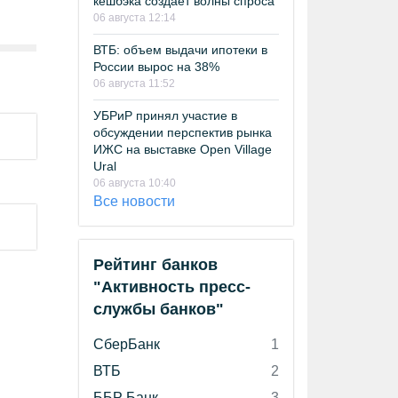
кешбэка создает волны спроса
06 августа 12:14
ВТБ: объем выдачи ипотеки в
России вырос на 38%
06 августа 11:52
УБРиР принял участие в
обсуждении перспектив рынка
ИЖС на выставке Open Village
Ural
06 августа 10:40
Все новости
Рейтинг банков
"Активность пресс-
службы банков"
СберБанк
1
ВТБ
2
ББР Банк
3