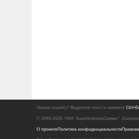
Нашли ошибку? Выделите текст и нажмите
Ctrl+E
© 1994-2026.
РИА "БанкИнформСервис". Екатери
О проекте
Политика конфиденциальности
Правов