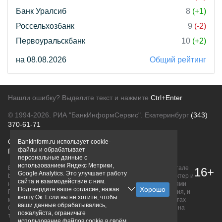
Банк Уралсиб
8
(+1)
Россельхозбанк
9
(-2)
Первоуральскбанк
10
(+2)
на 08.08.2026
Общий рейтинг
Нашли ошибку? Выделите текст и нажмите
Ctrl+Enter
© 1994-2026.
РИА "БанкИнформСервис". Екатеринбург
(343)
370-61-71
О проекте
Политика конфиденциальности
Bankinform.ru использует cookie-
файлы и обрабатывает
Правовая информация
Для рекламодателей
персональные данные с
использованием Яндекс Метрики,
Вся информация о продуктах банков, размещенная на портале
16+
Google Analytics. Это улучшает работу
bankinform.ru, носит исключительно ознакомительный характер и
сайта и взаимодействие с ним.
не является публичной офертой, определяемой положениями
Подтвердите ваше согласие, нажав
ГК РФ. Информация не содержит точного и полного описания, и
кнопу Ок. Если вы не хотите, чтобы
может быть изменена. Конечные условия уточняйте на сайтах
ваши данные обрабатывались,
банков или при личном обращении. Исключительное право на
пожалуйста, ограничьте
товарные знаки принадлежит их правообладателям.
использование файлов cookie в своём