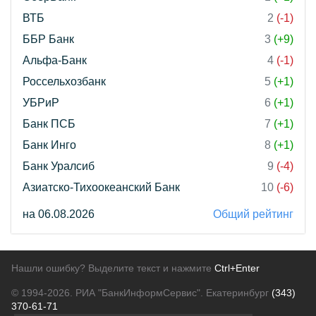
ВТБ
2
(-1)
ББР Банк
3
(+9)
Альфа-Банк
4
(-1)
Россельхозбанк
5
(+1)
УБРиР
6
(+1)
Банк ПСБ
7
(+1)
Банк Инго
8
(+1)
Банк Уралсиб
9
(-4)
Азиатско-Тихоокеанский Банк
10
(-6)
на 06.08.2026
Общий рейтинг
Нашли ошибку? Выделите текст и нажмите
Ctrl+Enter
© 1994-2026.
РИА "БанкИнформСервис". Екатеринбург
(343)
370-61-71