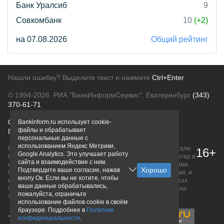
Банк Уралсиб
9
Совкомбанк
10
(+2)
на 07.08.2026
Общий рейтинг
Нашли ошибку? Выделите текст и нажмите
Ctrl+Enter
© 1994-2026.
РИА "БанкИнформСервис". Екатеринбург
(343)
370-61-71
О проекте
Политика конфиденциальности
Bankinform.ru использует cookie-
файлы и обрабатывает
Правовая информация
Для рекламодателей
персональные данные с
использованием Яндекс Метрики,
Вся информация о продуктах банков, размещенная на портале
16+
Google Analytics. Это улучшает работу
bankinform.ru, носит исключительно ознакомительный характер и
сайта и взаимодействие с ним.
не является публичной офертой, определяемой положениями
Подтвердите ваше согласие, нажав
ГК РФ. Информация не содержит точного и полного описания, и
кнопу Ок. Если вы не хотите, чтобы
может быть изменена. Конечные условия уточняйте на сайтах
ваши данные обрабатывались,
банков или при личном обращении. Исключительное право на
пожалуйста, ограничьте
товарные знаки принадлежит их правообладателям.
использование файлов cookie в своём
браузере. Подробнее в
Политике
конфиденциальности
.