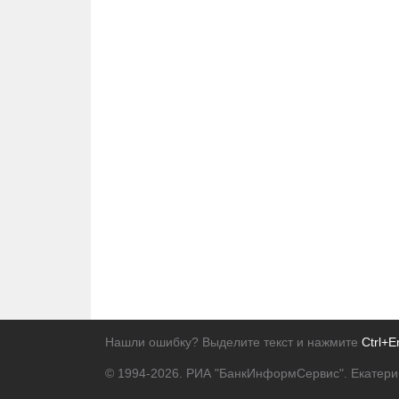
Нашли ошибку? Выделите текст и нажмите
Ctrl+E
© 1994-2026.
РИА "БанкИнформСервис". Екатери