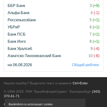
ББР Банк
3
(+9)
Альфа-Банк
4
(-1)
Россельхозбанк
5
(+1)
УБРиР
6
(+1)
Банк ПСБ
7
(+1)
Банк Инго
8
(+1)
Банк Уралсиб
9
(-4)
Азиатско-Тихоокеанский Банк
10
(-6)
на 06.08.2026
Общий рейтинг
Нашли ошибку? Выделите текст и нажмите
Ctrl+Enter
© 1994-2026.
РИА "БанкИнформСервис". Екатеринбург
(343)
370-61-71
О проекте
Политика конфиденциальности
Bankinform.ru использует cookie-