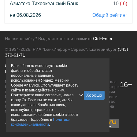
Азиатско-Тихоокеанский Банк
10
(-6)
на 06.08.2026
Общий рейтинг
Нашли ошибку? Выделите текст и нажмите
Ctrl+Enter
© 1994-2026.
РИА "БанкИнформСервис". Екатеринбург
(343)
370-61-71
О проекте
Политика конфиденциальности
Bankinform.ru использует cookie-
файлы и обрабатывает
Правовая информация
Для рекламодателей
персональные данные с
использованием Яндекс Метрики,
Вся информация о продуктах банков, размещенная на портале
16+
Google Analytics. Это улучшает работу
bankinform.ru, носит исключительно ознакомительный характер и
сайта и взаимодействие с ним.
не является публичной офертой, определяемой положениями
Подтвердите ваше согласие, нажав
ГК РФ. Информация не содержит точного и полного описания, и
кнопу Ок. Если вы не хотите, чтобы
может быть изменена. Конечные условия уточняйте на сайтах
ваши данные обрабатывались,
банков или при личном обращении. Исключительное право на
пожалуйста, ограничьте
товарные знаки принадлежит их правообладателям.
использование файлов cookie в своём
браузере. Подробнее в
Политике
конфиденциальности
.