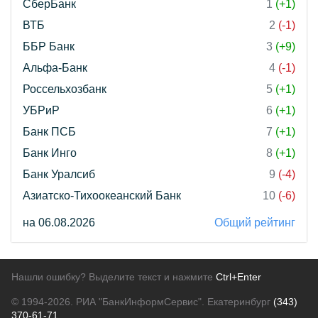
СберБанк
1
(+1)
ВТБ
2
(-1)
ББР Банк
3
(+9)
Альфа-Банк
4
(-1)
Россельхозбанк
5
(+1)
УБРиР
6
(+1)
Банк ПСБ
7
(+1)
Банк Инго
8
(+1)
Банк Уралсиб
9
(-4)
Азиатско-Тихоокеанский Банк
10
(-6)
на 06.08.2026
Общий рейтинг
Нашли ошибку? Выделите текст и нажмите
Ctrl+Enter
© 1994-2026.
РИА "БанкИнформСервис". Екатеринбург
(343)
370-61-71