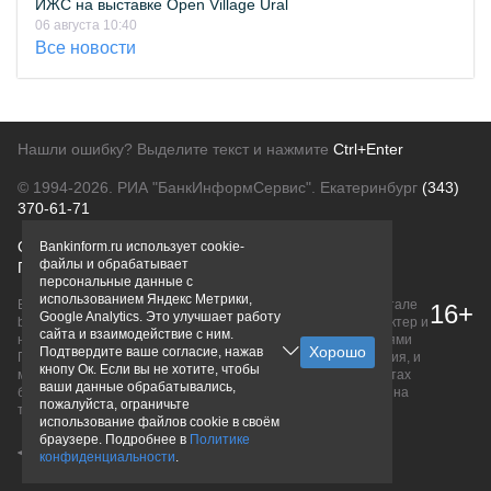
ИЖС на выставке Open Village Ural
06 августа 10:40
Все новости
Нашли ошибку? Выделите текст и нажмите
Ctrl+Enter
© 1994-2026.
РИА "БанкИнформСервис". Екатеринбург
(343)
370-61-71
О проекте
Политика конфиденциальности
Bankinform.ru использует cookie-
файлы и обрабатывает
Правовая информация
Для рекламодателей
персональные данные с
использованием Яндекс Метрики,
Вся информация о продуктах банков, размещенная на портале
16+
Google Analytics. Это улучшает работу
bankinform.ru, носит исключительно ознакомительный характер и
сайта и взаимодействие с ним.
не является публичной офертой, определяемой положениями
Подтвердите ваше согласие, нажав
ГК РФ. Информация не содержит точного и полного описания, и
кнопу Ок. Если вы не хотите, чтобы
может быть изменена. Конечные условия уточняйте на сайтах
ваши данные обрабатывались,
банков или при личном обращении. Исключительное право на
пожалуйста, ограничьте
товарные знаки принадлежит их правообладателям.
использование файлов cookie в своём
браузере. Подробнее в
Политике
конфиденциальности
.