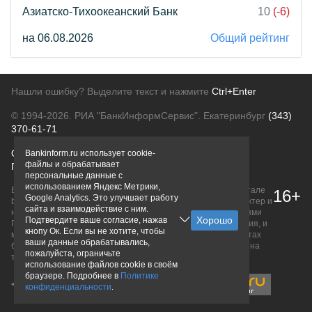
Азиатско-Тихоокеанский Банк
10
(-6)
на 06.08.2026
Общий рейтинг
Нашли ошибку? Выделите текст и нажмите
Ctrl+Enter
© 1994-2026.
РИА "БанкИнформСервис". Екатеринбург
(343)
370-61-71
О проекте
Политика конфиденциальности
Bankinform.ru использует cookie-
файлы и обрабатывает
Правовая информация
Для рекламодателей
персональные данные с
использованием Яндекс Метрики,
Вся информация о продуктах банков, размещенная на портале
16+
Google Analytics. Это улучшает работу
bankinform.ru, носит исключительно ознакомительный характер и
сайта и взаимодействие с ним.
не является публичной офертой, определяемой положениями
Подтвердите ваше согласие, нажав
ГК РФ. Информация не содержит точного и полного описания, и
кнопу Ок. Если вы не хотите, чтобы
может быть изменена. Конечные условия уточняйте на сайтах
ваши данные обрабатывались,
банков или при личном обращении. Исключительное право на
пожалуйста, ограничьте
товарные знаки принадлежит их правообладателям.
использование файлов cookie в своём
браузере. Подробнее в
Политике
конфиденциальности
.