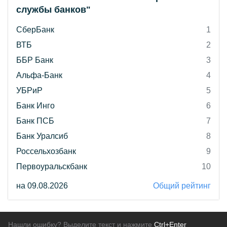
службы банков"
СберБанк
1
ВТБ
2
ББР Банк
3
Альфа-Банк
4
УБРиР
5
Банк Инго
6
Банк ПСБ
7
Банк Уралсиб
8
Россельхозбанк
9
Первоуральскбанк
10
на 09.08.2026
Общий рейтинг
Нашли ошибку? Выделите текст и нажмите
Ctrl+Enter