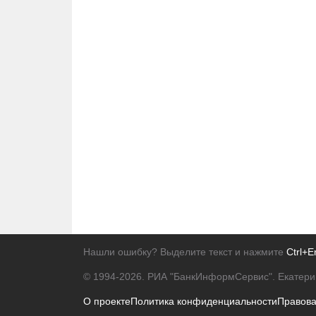
Нашли ошибку? Выделите текст и нажмите
Ctrl+E
© 1994-2026.
РИА "БанкИнформСервис". Екатери
О проекте
Политика конфиденциальности
Правов