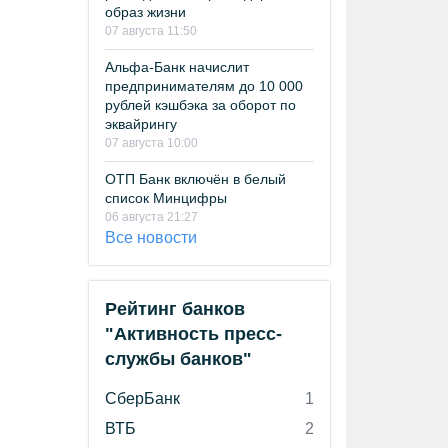
образ жизни
07 августа 11:50
Альфа-Банк начислит
предпринимателям до 10 000
рублей кэшбэка за оборот по
эквайрингу
07 августа 10:00
ОТП Банк включён в белый
список Минцифры
06 августа 21:27
Все новости
Рейтинг банков
"Активность пресс-
службы банков"
СберБанк
1
ВТБ
2