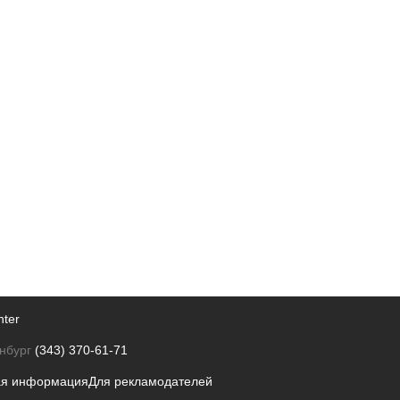
nter
нбург
(343) 370-61-71
ая информация
Для рекламодателей