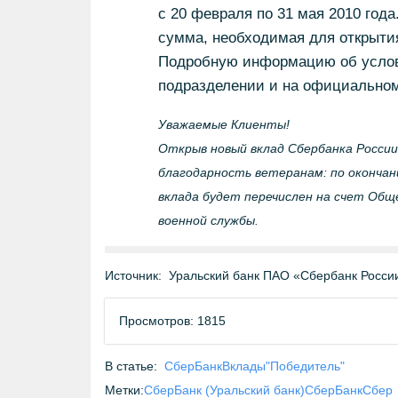
с 20 февраля по 31 мая 2010 года
сумма, необходимая для открытия
Подробную информацию об услови
подразделении и на официальном
Уважаемые Клиенты!
Открыв новый вклад Сбербанка Росси
благодарность ветеранам: по окончани
вклада будет перечислен на счет Общ
военной службы.
Источник:
Уральский банк ПАО «Сбербанк Росси
Просмотров: 1815
В статье:
СберБанк
Вклады
"Победитель"
Метки:
СберБанк (Уральский банк)
СберБанк
Сбер