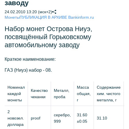
заводу
24.02.2010 13:20 (мск+2)
Монеты
ПУБЛИКАЦИЯ В АРХИВЕ Bankinform.ru
Набор монет Острова Ниуэ,
посвящённый Горьковскому
автомобильному заводу
Краткое наименование:
ГАЗ (Ниуэ) набор - 08.
Номинал
Масса
Содержание
Качество
Металл,
Д
каждой
общая,
хим. чистого
чеканки
проба
монеты
г
металла, г
2
серебро,
31.60
новозел.
proof
31.10
4
999
±0.05
доллара