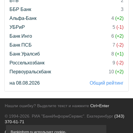
ВТБ
2
ББР Банк
3
Альфа-Банк
4
(+2)
УБРиР
5
(-1)
Банк Инго
6
(+2)
Банк ПСБ
7
(-2)
Банк Уралсиб
8
(+1)
Россельхозбанк
9
(-2)
Первоуральскбанк
10
(+2)
на 08.08.2026
Общий рейтинг
Нашли ошибку? Выделите текст и нажмите
Ctrl+Enter
© 1994-2026.
РИА "БанкИнформСервис". Екатеринбург
(343)
370-61-71
О проекте
Политика конфиденциальности
Bankinform.ru использует cookie-