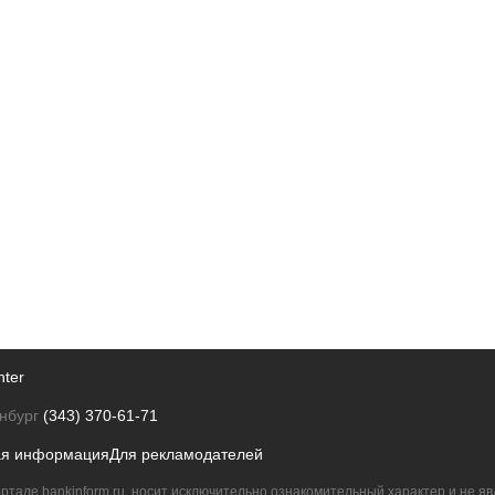
nter
нбург
(343) 370-61-71
ая информация
Для рекламодателей
ртале bankinform.ru, носит исключительно ознакомительный характер и не 