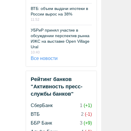
ВТБ: объем выдачи ипотеки в
России вырос на 38%
11:52
УБРиР принял участие в
обсуждении перспектив рынка
ИЖС на выставке Open Village
Ural
10:40
Все новости
Рейтинг банков
"Активность пресс-
службы банков"
СберБанк
1
(+1)
ВТБ
2
(-1)
ББР Банк
3
(+9)