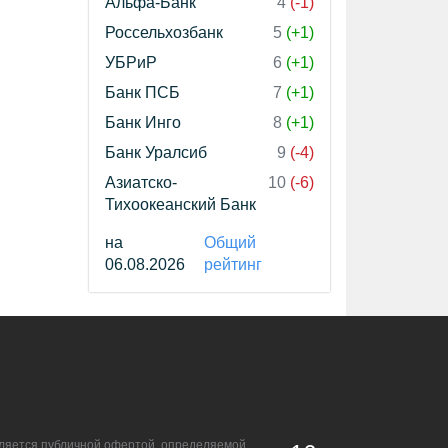
Альфа-Банк
4
(-1)
Россельхозбанк
5
(+1)
УБРиР
6
(+1)
Банк ПСБ
7
(+1)
Банк Инго
8
(+1)
Банк Уралсиб
9
(-4)
Азиатско-
10
(-6)
Тихоокеанский Банк
на
Общий
06.08.2026
рейтинг
является публичной офертой, определяемой