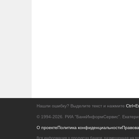
Нашли ошибку? Выделите текст и нажмите
Ctrl+E
© 1994-2026.
РИА "БанкИнформСервис". Екатери
О проекте
Политика конфиденциальности
Правов
Вся информация о продуктах банков, размещенная на по