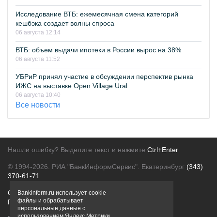
Исследование ВТБ: ежемесячная смена категорий
кешбэка создает волны спроса
06 августа 12:14
ВТБ: объем выдачи ипотеки в России вырос на 38%
06 августа 11:52
УБРиР принял участие в обсуждении перспектив рынка
ИЖС на выставке Open Village Ural
06 августа 10:40
Все новости
Нашли ошибку? Выделите текст и нажмите
Ctrl+Enter
© 1994-2026.
РИА "БанкИнформСервис". Екатеринбург
(343)
370-61-71
О проекте
Политика конфиденциальности
Bankinform.ru использует cookie-
файлы и обрабатывает
Правовая информация
Для рекламодателей
персональные данные с
использованием Яндекс Метрики,