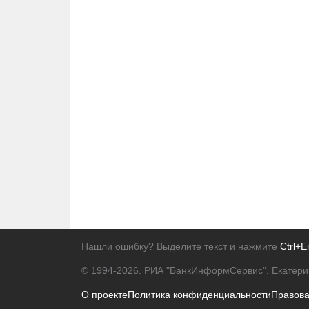
Нашли ошибку? Выделите текст и нажмите
Ctrl+E
© 1994-2026.
РИА "БанкИнформСервис". Екатери
О проекте
Политика конфиденциальности
Правов