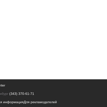
nter
нбург
(343) 370-61-71
ая информация
Для рекламодателей