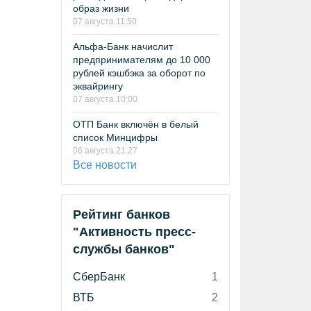
образ жизни
07 августа 11:50
Альфа-Банк начислит
предпринимателям до 10 000
рублей кэшбэка за оборот по
эквайрингу
07 августа 10:00
ОТП Банк включён в белый
список Минцифры
06 августа 21:27
Все новости
Рейтинг банков
"Активность пресс-
службы банков"
СберБанк
1
ВТБ
2