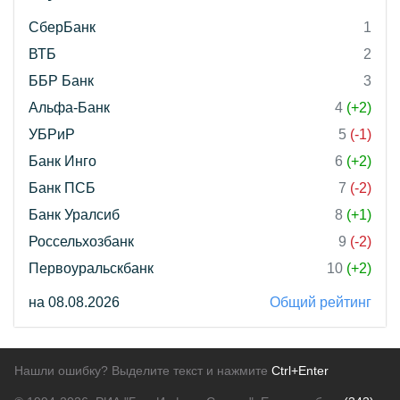
СберБанк
1
ВТБ
2
ББР Банк
3
Альфа-Банк
4
(+2)
УБРиР
5
(-1)
Банк Инго
6
(+2)
Банк ПСБ
7
(-2)
Банк Уралсиб
8
(+1)
Россельхозбанк
9
(-2)
Первоуральскбанк
10
(+2)
на 08.08.2026
Общий рейтинг
Нашли ошибку? Выделите текст и нажмите
Ctrl+Enter