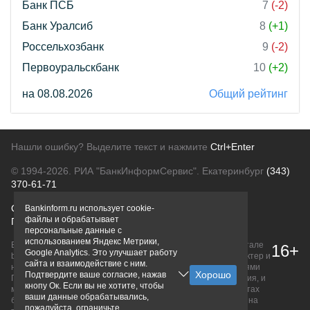
Банк ПСБ
7
(-2)
Банк Уралсиб
8
(+1)
Россельхозбанк
9
(-2)
Первоуральскбанк
10
(+2)
на 08.08.2026
Общий рейтинг
Нашли ошибку? Выделите текст и нажмите
Ctrl+Enter
© 1994-2026.
РИА "БанкИнформСервис". Екатеринбург
(343)
370-61-71
О проекте
Политика конфиденциальности
Bankinform.ru использует cookie-
файлы и обрабатывает
Правовая информация
Для рекламодателей
персональные данные с
использованием Яндекс Метрики,
Вся информация о продуктах банков, размещенная на портале
16+
Google Analytics. Это улучшает работу
bankinform.ru, носит исключительно ознакомительный характер и
сайта и взаимодействие с ним.
не является публичной офертой, определяемой положениями
Подтвердите ваше согласие, нажав
ГК РФ. Информация не содержит точного и полного описания, и
кнопу Ок. Если вы не хотите, чтобы
может быть изменена. Конечные условия уточняйте на сайтах
ваши данные обрабатывались,
банков или при личном обращении. Исключительное право на
пожалуйста, ограничьте