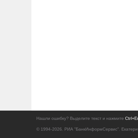
Нашли ошибку? Выделите текст и нажмите
Ctrl+E
© 1994-2026.
РИА "БанкИнформСервис". Екатери