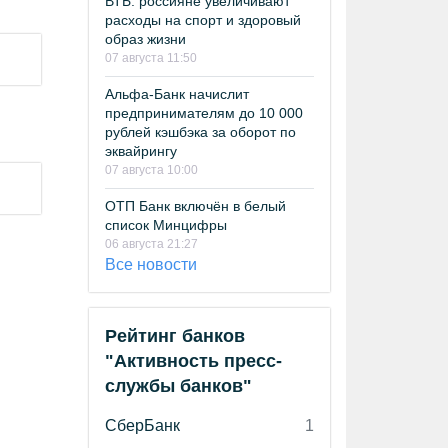
ВТБ: россияне увеличивают
расходы на спорт и здоровый
образ жизни
07 августа 11:50
Альфа-Банк начислит
предпринимателям до 10 000
рублей кэшбэка за оборот по
эквайрингу
07 августа 10:00
ОТП Банк включён в белый
список Минцифры
06 августа 21:27
Все новости
Рейтинг банков
"Активность пресс-
службы банков"
СберБанк
1