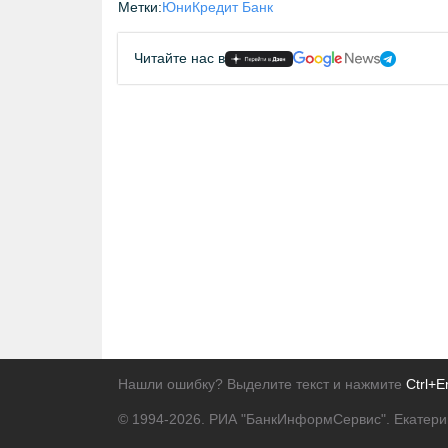
Метки:
ЮниКредит Банк
Читайте нас в
Нашли ошибку? Выделите текст и нажмите
Ctrl+E
© 1994-2026.
РИА "БанкИнформСервис". Екатери