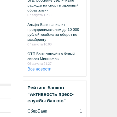
ВТБ: россияне увеличивают
расходы на спорт и здоровый
образ жизни
07 августа 11:50
Альфа-Банк начислит
предпринимателям до 10 000
рублей кэшбэка за оборот по
эквайрингу
07 августа 10:00
ОТП Банк включён в белый
список Минцифры
06 августа 21:27
Все новости
Рейтинг банков
"Активность пресс-
службы банков"
СберБанк
1