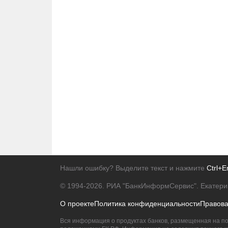
Нашли ошибку? Выделите текст и нажмите
Ctrl+E
© 1994-2026.
РИА "БанкИнформСервис". Екатери
О проекте
Политика конфиденциальности
Правов
Вся информация о продуктах банков, размещенная на по