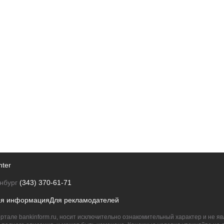
nter
нбург
(343) 370-61-71
ая информация
Для рекламодателей
ртале bankinform.ru, носит исключительно ознакомительный характер и не 