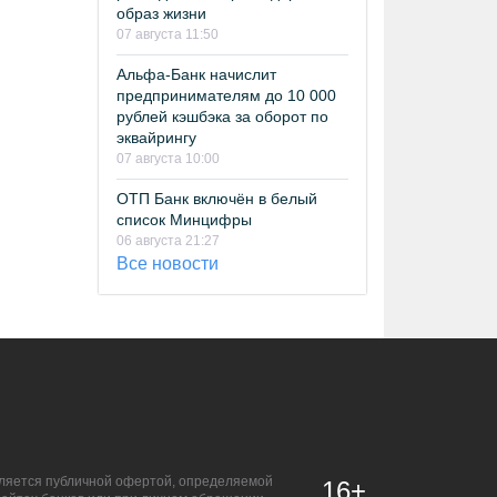
образ жизни
07 августа 11:50
Альфа-Банк начислит
предпринимателям до 10 000
рублей кэшбэка за оборот по
эквайрингу
07 августа 10:00
ОТП Банк включён в белый
список Минцифры
06 августа 21:27
Все новости
является публичной офертой, определяемой
16+