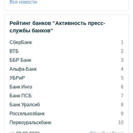
Все новости
Рейтинг банков "Активность пресс-
службы банков"
СберБанк
1
ВТБ
2
ББР Банк
3
Альфа-Банк
4
УБРиР
5
Банк Инго
6
Банк ПСБ
7
Банк Уралсиб
8
Россельхозбанк
9
Первоуральскбанк
10