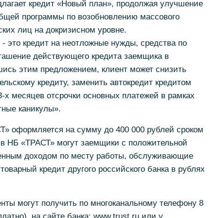
лагает кредит «Новый план», продолжая улучшение
общей программы по возобновлению массового
ких лиц на докризисном уровне.
- это кредит на неотложные нужды, средства по
огашение действующего кредита заемщика в
шись этим предложением, клиент может снизить
льскому кредиту, заменить автокредит кредитом
3-х месяцев отсрочки основных платежей в рамках
тные каникулы».
Т» оформляется на сумму до 400 000 рублей сроком
 в НБ «ТРАСТ» могут заемщики с положительной
енным доходом по месту работы, обслуживающие
товарный кредит другого российского банка в рублях
ты могут получить по многоканальному телефону 8
платно), на сайте банка: www.trust.ru или у