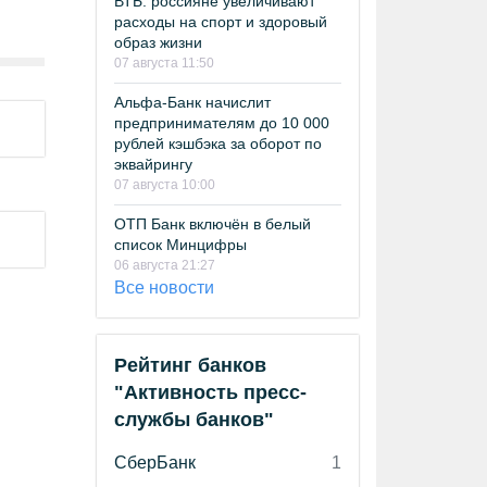
ВТБ: россияне увеличивают
расходы на спорт и здоровый
образ жизни
07 августа 11:50
Альфа-Банк начислит
предпринимателям до 10 000
рублей кэшбэка за оборот по
эквайрингу
07 августа 10:00
ОТП Банк включён в белый
список Минцифры
06 августа 21:27
Все новости
Рейтинг банков
"Активность пресс-
службы банков"
СберБанк
1