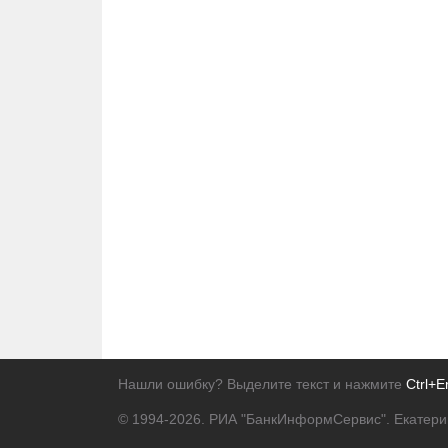
Нашли ошибку? Выделите текст и нажмите
Ctrl+E
© 1994-2026.
РИА "БанкИнформСервис". Екатери