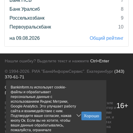
Банк ПСБ
7
Банк Уралсиб
8
Россельхозбанк
9
Первоуральскбанк
10
на 09.08.2026
Общий рейтинг
Нашли ошибку? Выделите текст и нажмите
Ctrl+Enter
© 1994-2026.
РИА "БанкИнформСервис". Екатеринбург
(343)
370-61-71
О проекте
Политика конфиденциальности
Bankinform.ru использует cookie-
файлы и обрабатывает
Правовая информация
Для рекламодателей
персональные данные с
использованием Яндекс Метрики,
Вся информация о продуктах банков, размещенная на портале
16+
Google Analytics. Это улучшает работу
bankinform.ru, носит исключительно ознакомительный характер и
сайта и взаимодействие с ним.
не является публичной офертой, определяемой положениями
Подтвердите ваше согласие, нажав
ГК РФ. Информация не содержит точного и полного описания, и
кнопу Ок. Если вы не хотите, чтобы
может быть изменена. Конечные условия уточняйте на сайтах
ваши данные обрабатывались,
банков или при личном обращении. Исключительное право на
пожалуйста, ограничьте
товарные знаки принадлежит их правообладателям.