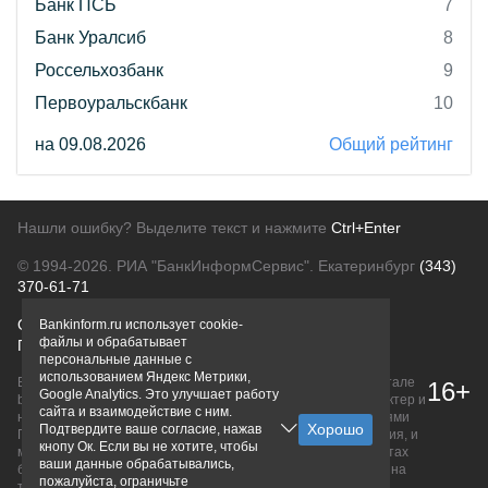
Банк ПСБ
7
Банк Уралсиб
8
Россельхозбанк
9
Первоуральскбанк
10
на 09.08.2026
Общий рейтинг
Нашли ошибку? Выделите текст и нажмите
Ctrl+Enter
© 1994-2026.
РИА "БанкИнформСервис". Екатеринбург
(343)
370-61-71
О проекте
Политика конфиденциальности
Bankinform.ru использует cookie-
файлы и обрабатывает
Правовая информация
Для рекламодателей
персональные данные с
использованием Яндекс Метрики,
Вся информация о продуктах банков, размещенная на портале
16+
Google Analytics. Это улучшает работу
bankinform.ru, носит исключительно ознакомительный характер и
сайта и взаимодействие с ним.
не является публичной офертой, определяемой положениями
Подтвердите ваше согласие, нажав
ГК РФ. Информация не содержит точного и полного описания, и
кнопу Ок. Если вы не хотите, чтобы
может быть изменена. Конечные условия уточняйте на сайтах
ваши данные обрабатывались,
банков или при личном обращении. Исключительное право на
пожалуйста, ограничьте
товарные знаки принадлежит их правообладателям.