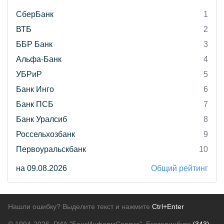
СберБанк
1
ВТБ
2
ББР Банк
3
Альфа-Банк
4
УБРиР
5
Банк Инго
6
Банк ПСБ
7
Банк Уралсиб
8
Россельхозбанк
9
Первоуральскбанк
10
на 09.08.2026
Общий рейтинг
Нашли ошибку? Выделите текст и нажмите
Ctrl+Enter