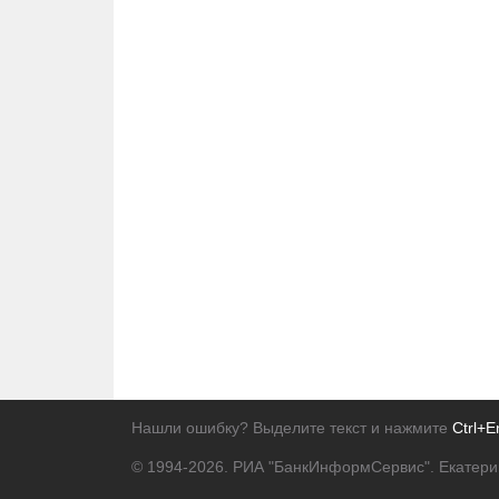
Нашли ошибку? Выделите текст и нажмите
Ctrl+E
© 1994-2026.
РИА "БанкИнформСервис". Екатери