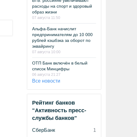
ВТБ: россияне увеличивают
расходы на спорт и здоровый
образ жизни
07 августа 11:50
Альфа-Банк начислит
предпринимателям до 10 000
рублей кэшбэка за оборот по
эквайрингу
07 августа 10:00
ОТП Банк включён в белый
список Минцифры
06 августа 21:27
Все новости
Рейтинг банков
"Активность пресс-
службы банков"
СберБанк
1