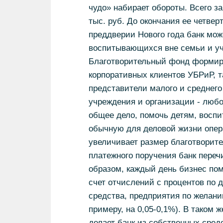
чудо» набирает обороты. Всего з
тыс. руб. До окончания ее четверт
преддверии Нового года банк мож
воспитывающихся вне семьи и уч
Благотворительный фонд формиру
корпоративных клиентов УБРиР, т
представители малого и среднег
учреждения и организации - любо
общее дело, помочь детям, восп
обычную для деловой жизни опера
увеличивает размер благотворите
платежного поручения банк переч
образом, каждый день бизнес пом
счет отчислений с процентов по
средства, предприятия по желани
примеру, на 0,05-0,1%). В таком 
делает банк из собственных сред