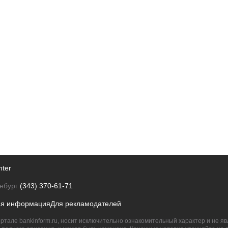
nter
нбург
(343) 370-61-71
ая информация
Для рекламодателей
ртале bankinform.ru, носит исключительно ознакомительный характер и не 