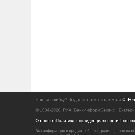
Нашли ошибку? Выделите текст и нажмите
Ctrl+E
© 1994-2026.
РИА "БанкИнформСервис". Екатери
О проекте
Политика конфиденциальности
Правов
Вся информация о продуктах банков, размещенная на по