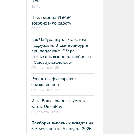
Ural
10:40
Приложение УБРиР
возобновило работу
09:50
Как Чебурашку с ГигаЧатом
подружили. В Екатеринбурге
при поддержке Сбера
открылась выставка к юбилею
«Союзмультфильма»
05 августа 21:39
Росстат зафиксировал
снижение цен
05 августа 21:22
Инго Банк начал выпускать
карты UnionPay
05 августа 18:38
Подборка выгодных вкладов на
5-6 месяцев на 5 августа 2026