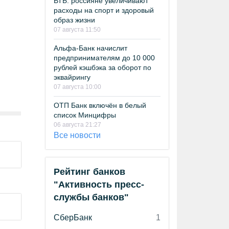
ВТБ: россияне увеличивают
расходы на спорт и здоровый
образ жизни
07 августа 11:50
Альфа-Банк начислит
предпринимателям до 10 000
рублей кэшбэка за оборот по
эквайрингу
07 августа 10:00
ОТП Банк включён в белый
список Минцифры
06 августа 21:27
Все новости
Рейтинг банков
"Активность пресс-
службы банков"
СберБанк
1