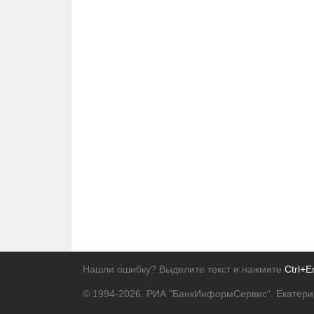
Нашли ошибку? Выделите текст и нажмите
Ctrl+E
© 1994-2026.
РИА "БанкИнформСервис". Екатери