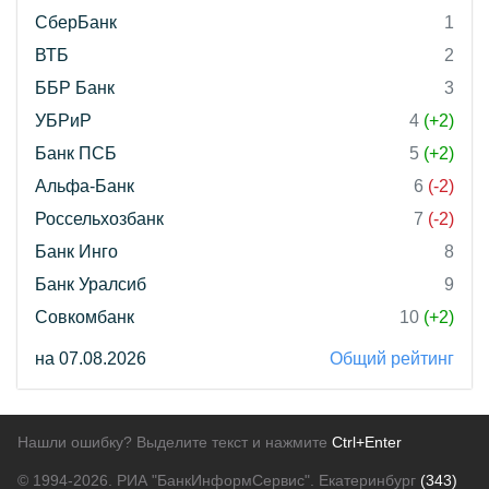
СберБанк
1
ВТБ
2
ББР Банк
3
УБРиР
4
(+2)
Банк ПСБ
5
(+2)
Альфа-Банк
6
(-2)
Россельхозбанк
7
(-2)
Банк Инго
8
Банк Уралсиб
9
Совкомбанк
10
(+2)
на 07.08.2026
Общий рейтинг
Нашли ошибку? Выделите текст и нажмите
Ctrl+Enter
© 1994-2026.
РИА "БанкИнформСервис". Екатеринбург
(343)