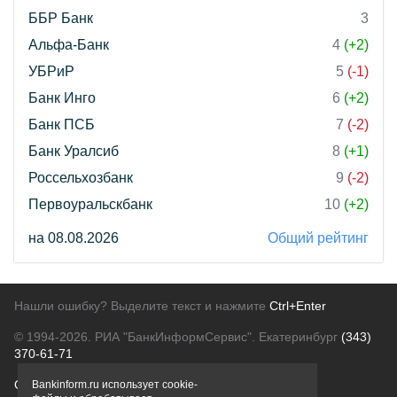
ББР Банк
3
Альфа-Банк
4
(+2)
УБРиР
5
(-1)
Банк Инго
6
(+2)
Банк ПСБ
7
(-2)
Банк Уралсиб
8
(+1)
Россельхозбанк
9
(-2)
Первоуральскбанк
10
(+2)
на 08.08.2026
Общий рейтинг
Нашли ошибку? Выделите текст и нажмите
Ctrl+Enter
© 1994-2026.
РИА "БанкИнформСервис". Екатеринбург
(343)
370-61-71
О проекте
Политика конфиденциальности
Bankinform.ru использует cookie-