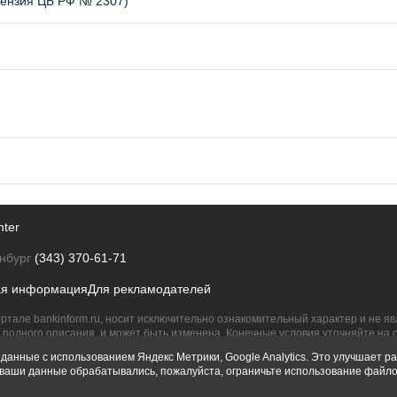
цензия ЦБ РФ № 2307)
nter
нбург
(343) 370-61-71
ая информация
Для рекламодателей
ртале bankinform.ru, носит исключительно ознакомительный характер и не 
полного описания, и может быть изменена. Конечные условия уточняйте на 
их правообладателям.
данные с использованием Яндекс Метрики, Google Analytics. Это улучшает ра
ы ваши данные обрабатывались, пожалуйста, ограничьте использование файло