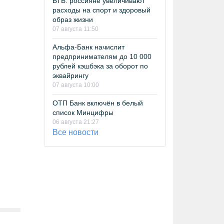
ВТБ: россияне увеличивают
расходы на спорт и здоровый
образ жизни
07 августа 11:50
Альфа-Банк начислит
предпринимателям до 10 000
рублей кэшбэка за оборот по
эквайрингу
07 августа 10:00
ОТП Банк включён в белый
список Минцифры
06 августа 21:27
Все новости