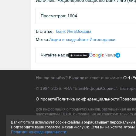
Источник:
Акционерное общество Банк Инго (ли
Просмотров: 1604
В статье:
Банк Инго
Вклады
Метки:
Акции и скидки
Банк Инго
подарки
Читайте нас в
Нашли ошибку? Выделите текст и нажмите
Ctrl+E
© 1994-2026.
РИА "БанкИнформСервис". Екатери
О проекте
Политика конфиденциальности
Правов
Вся информация о продуктах банков, размещенная на по
положениями ГК РФ. Информация не содержит точного и 
Исключительное право на товарные знаки принадлежит 
Bankinform.ru использует cookie-файлы и обрабатывает персональные 
Подтвердите ваше согласие, нажав кнопу Ок. Если вы не хотите, чтоб
Политике конфиденциальности
.