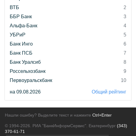
ВТБ
2
ББР Банк
3
Альфа-Банк
4
УБРиР
5
Банк Инго
6
Банк ПСБ
7
Банк Уралсиб
8
Россельхозбанк
9
Первоуральскбанк
10
на 09.08.2026
Общий рейтинг
Нашли ошибку? Выделите текст и нажмите
Ctrl+Enter
© 1994-2026.
РИА "БанкИнформСервис". Екатеринбург
(343)
370-61-71