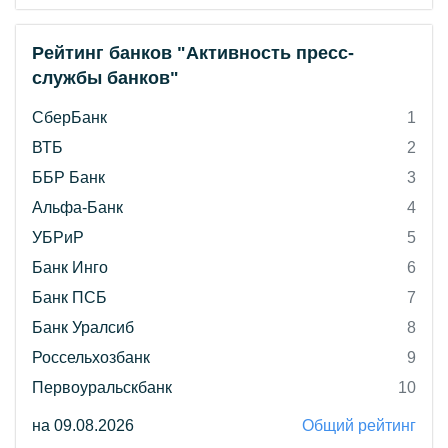
Рейтинг банков "Активность пресс-
службы банков"
СберБанк
1
ВТБ
2
ББР Банк
3
Альфа-Банк
4
УБРиР
5
Банк Инго
6
Банк ПСБ
7
Банк Уралсиб
8
Россельхозбанк
9
Первоуральскбанк
10
на 09.08.2026
Общий рейтинг