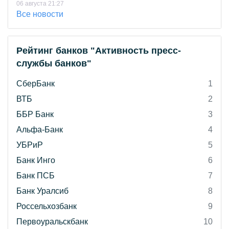
06 августа 21:27
Все новости
Рейтинг банков "Активность пресс-
службы банков"
СберБанк
1
ВТБ
2
ББР Банк
3
Альфа-Банк
4
УБРиР
5
Банк Инго
6
Банк ПСБ
7
Банк Уралсиб
8
Россельхозбанк
9
Первоуральскбанк
10