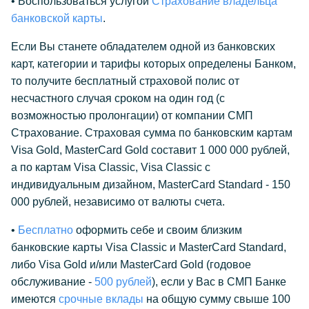
• Воспользоваться услугой
Страхование владельца
банковской карты
.
Если Вы станете обладателем одной из банковских
карт, категории и тарифы которых определены Банком,
то получите бесплатный страховой полис от
несчастного случая сроком на один год (с
возможностью пролонгации) от компании СМП
Страхование. Страховая сумма по банковским картам
Visa Gold, MasterCard Gold составит 1 000 000 рублей,
а по картам Visa Classic, Visa Classic с
индивидуальным дизайном, MasterCard Standard - 150
000 рублей, независимо от валюты счета.
•
Бесплатно
oформить себе и своим близким
банковские карты Visa Classic и MasterCard Standard,
либо Visa Gold и/или MasterCard Gold (годовое
обслуживание -
500 рублей
), если у Вас в СМП Банке
имеются
срочные вклады
на общую сумму свыше 100