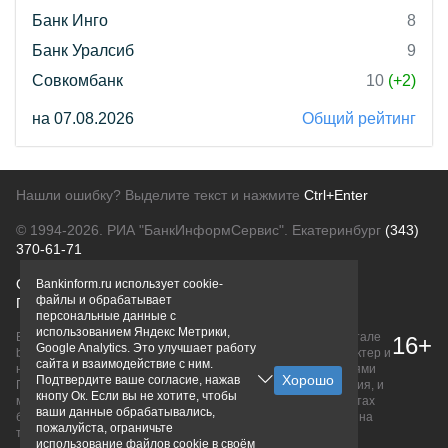
Банк Инго
8
Банк Уралсиб
9
Совкомбанк
10
(+2)
на 07.08.2026
Общий рейтинг
Нашли ошибку? Выделите текст и нажмите
Ctrl+Enter
© 1994-2026.
РИА "БанкИнформСервис". Екатеринбург
(343)
370-61-71
О проекте
Политика конфиденциальности
Bankinform.ru использует cookie-
файлы и обрабатывает
Правовая информация
Для рекламодателей
персональные данные с
использованием Яндекс Метрики,
Вся информация о продуктах банков, размещенная на портале
16+
Google Analytics. Это улучшает работу
bankinform.ru, носит исключительно ознакомительный характер и
сайта и взаимодействие с ним.
не является публичной офертой, определяемой положениями
Подтвердите ваше согласие, нажав
ГК РФ. Информация не содержит точного и полного описания, и
кнопу Ок. Если вы не хотите, чтобы
может быть изменена. Конечные условия уточняйте на сайтах
ваши данные обрабатывались,
банков или при личном обращении. Исключительное право на
пожалуйста, ограничьте
товарные знаки принадлежит их правообладателям.
использование файлов cookie в своём