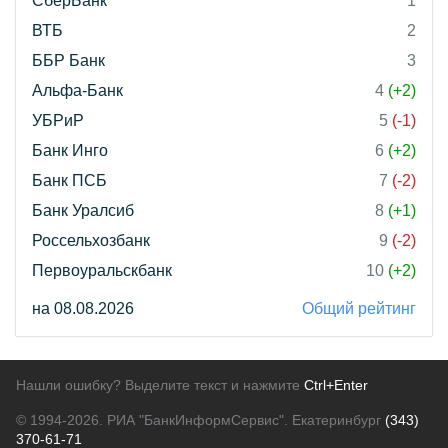
СберБанк
1
ВТБ
2
ББР Банк
3
Альфа-Банк
4
(+2)
УБРиР
5
(-1)
Банк Инго
6
(+2)
Банк ПСБ
7
(-2)
Банк Уралсиб
8
(+1)
Россельхозбанк
9
(-2)
Первоуральскбанк
10
(+2)
на 08.08.2026
Общий рейтинг
Нашли ошибку? Выделите текст и нажмите
Ctrl+Enter
© 1994-2026.
РИА "БанкИнформСервис". Екатеринбург
(343)
370-61-71