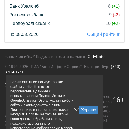
Банк Уралсиб
8
(+1)
Россельхозбанк
9
(-2)
Первоуральскбанк
10
(+2)
на 08.08.2026
Общий рейтинг
Нашли ошибку? Выделите текст и нажмите
Ctrl+Enter
© 1994-2026.
РИА "БанкИнформСервис". Екатеринбург
(343)
370-61-71
О проекте
Политика конфиденциальности
Bankinform.ru использует cookie-
файлы и обрабатывает
Правовая информация
Для рекламодателей
персональные данные с
использованием Яндекс Метрики,
Вся информация о продуктах банков, размещенная на портале
16+
Google Analytics. Это улучшает работу
bankinform.ru, носит исключительно ознакомительный характер и
сайта и взаимодействие с ним.
не является публичной офертой, определяемой положениями
Подтвердите ваше согласие, нажав
ГК РФ. Информация не содержит точного и полного описания, и
кнопу Ок. Если вы не хотите, чтобы
может быть изменена. Конечные условия уточняйте на сайтах
ваши данные обрабатывались,
банков или при личном обращении. Исключительное право на
пожалуйста, ограничьте
товарные знаки принадлежит их правообладателям.
использование файлов cookie в своём