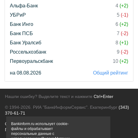
Альфа-Банк
4
(+2)
УБРиР
5
(-1)
Банк Инго
6
(+2)
Банк ПСБ
7
(-2)
Банк Уралсиб
8
(+1)
Россельхозбанк
9
(-2)
Первоуральскбанк
10
(+2)
на 08.08.2026
Общий рейтинг
Нашли ошибку? Выделите текст и нажмите
Ctrl+Enter
© 1994-2026.
РИА "БанкИнформСервис". Екатеринбург
(343)
370-61-71
О проекте
Политика конфиденциальности
Bankinform.ru использует cookie-
файлы и обрабатывает
Правовая информация
Для рекламодателей
персональные данные с