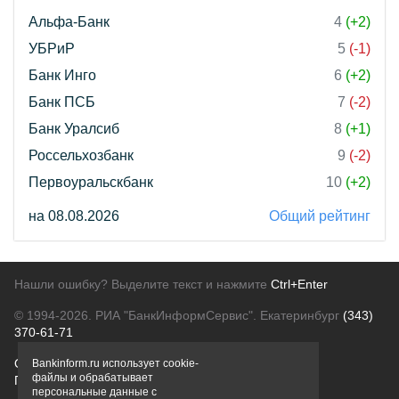
Альфа-Банк
4
(+2)
УБРиР
5
(-1)
Банк Инго
6
(+2)
Банк ПСБ
7
(-2)
Банк Уралсиб
8
(+1)
Россельхозбанк
9
(-2)
Первоуральскбанк
10
(+2)
на 08.08.2026
Общий рейтинг
Нашли ошибку? Выделите текст и нажмите
Ctrl+Enter
© 1994-2026.
РИА "БанкИнформСервис". Екатеринбург
(343)
370-61-71
О проекте
Политика конфиденциальности
Bankinform.ru использует cookie-
файлы и обрабатывает
Правовая информация
Для рекламодателей
персональные данные с