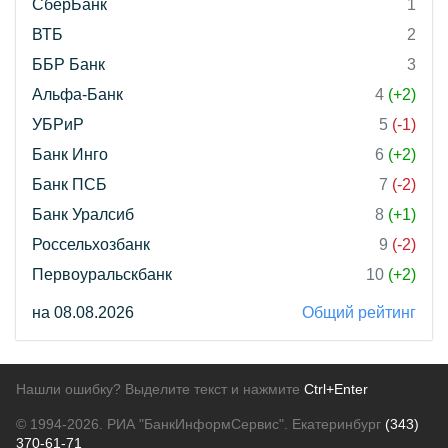
СберБанк
1
ВТБ
2
ББР Банк
3
Альфа-Банк
4
(+2)
УБРиР
5
(-1)
Банк Инго
6
(+2)
Банк ПСБ
7
(-2)
Банк Уралсиб
8
(+1)
Россельхозбанк
9
(-2)
Первоуральскбанк
10
(+2)
на 08.08.2026
Общий рейтинг
Нашли ошибку? Выделите текст и нажмите
Ctrl+Enter
© 1994-2026.
РИА "БанкИнформСервис". Екатеринбург
(343)
370-61-71