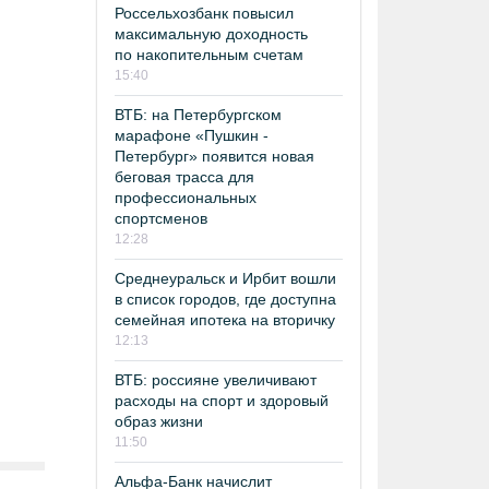
Россельхозбанк повысил
максимальную доходность
по накопительным счетам
15:40
ВТБ: на Петербургском
марафоне «Пушкин -
Петербург» появится новая
беговая трасса для
профессиональных
спортсменов
12:28
Среднеуральск и Ирбит вошли
в список городов, где доступна
семейная ипотека на вторичку
12:13
ВТБ: россияне увеличивают
расходы на спорт и здоровый
образ жизни
11:50
Альфа-Банк начислит