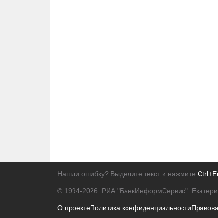
Нашли ошибку? Выделите текст и нажмите
Ctrl+E
© 1994-2026.
РИА "БанкИнформСервис". Екатери
О проекте
Политика конфиденциальности
Правов