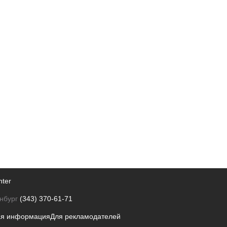
nter
нбург
(343) 370-61-71
ая информация
Для рекламодателей