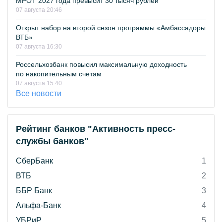
МРОТ 2027 года превысит 30 тысяч рублей
07 августа 20:46
Открыт набор на второй сезон программы «Амбассадоры
ВТБ»
07 августа 16:30
Россельхозбанк повысил максимальную доходность
по накопительным счетам
07 августа 15:40
Все новости
Рейтинг банков "Активность пресс-
службы банков"
СберБанк
1
ВТБ
2
ББР Банк
3
Альфа-Банк
4
УБРиР
5